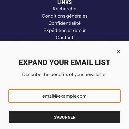
LINKS
e
Recherche
u
Conditions générales
r
Confidentialité
a
Expédition et retour
u
Contact
c
Clause de non-responsabilité
h
Remboursement
a
Your Privacy Choices
EXPAND YOUR EMAIL LIST
r
SUIVEZ-NOUS
i
Describe the benefits of your newsletter
o
t
Belgique (EUR €)
S'ABONNER