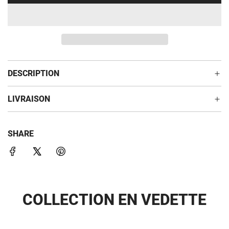
H
e
A
r
R
G
E
M
DESCRIPTION
E
N
LIVRAISON
T
.
.
.
SHARE
COLLECTION EN VEDETTE