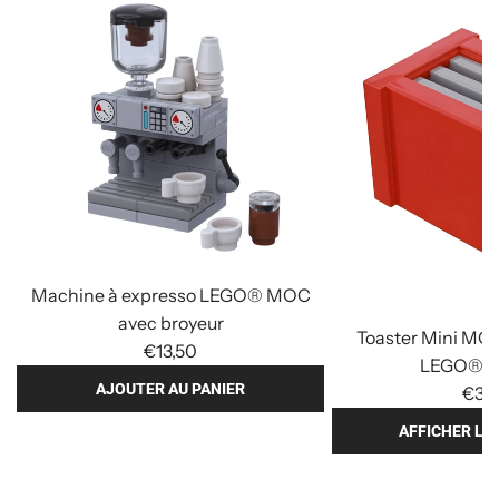
Machine à expresso LEGO® MOC
avec broyeur
Toaster Mini MO
€13,50
LEGO® -
AJOUTER AU PANIER
€3,
A
AFFICHER LE
j
o