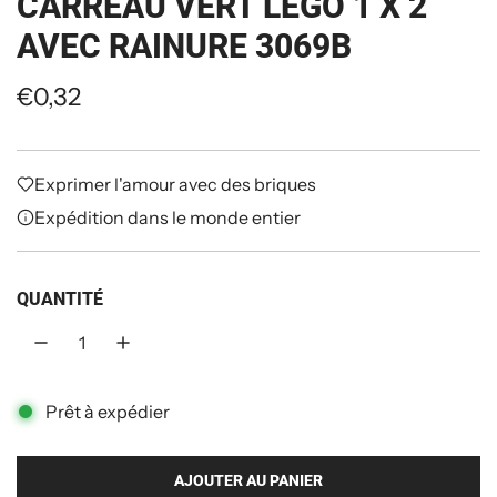
CARREAU VERT LEGO 1 X 2
AVEC RAINURE 3069B
P
€0,32
r
i
Exprimer l'amour avec des briques
x
Expédition dans le monde entier
r
QUANTITÉ
é
g
u
Prêt à expédier
l
i
AJOUTER AU PANIER
C