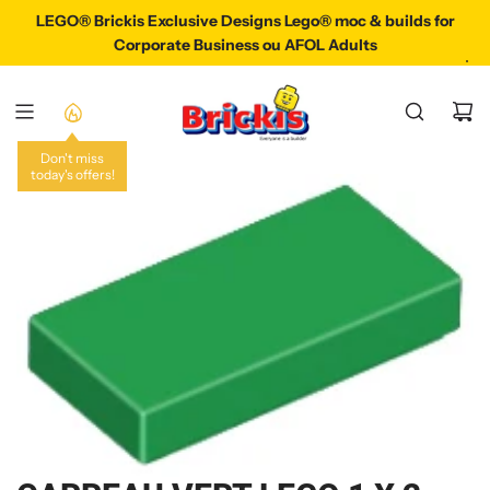
P
LEGO® Brickis Exclusive Designs Lego® moc & builds for
LEGO® Brickis Exclusive Designs Lego® Moc & Build
A
Corporate Business ou AFOL Adults
S
S
E
R
A
Don't miss
today's offers!
U
C
O
N
T
E
N
U