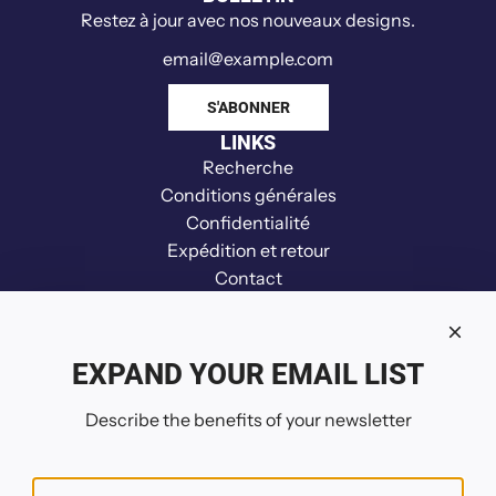
c
Restez à jour avec nos nouveaux designs.
b
r
o
S'ABONNER
y
LINKS
e
Recherche
u
Conditions générales
r
Confidentialité
a
Expédition et retour
u
Contact
c
Clause de non-responsabilité
h
Remboursement
a
Your Privacy Choices
EXPAND YOUR EMAIL LIST
r
SUIVEZ-NOUS
i
Describe the benefits of your newsletter
o
t