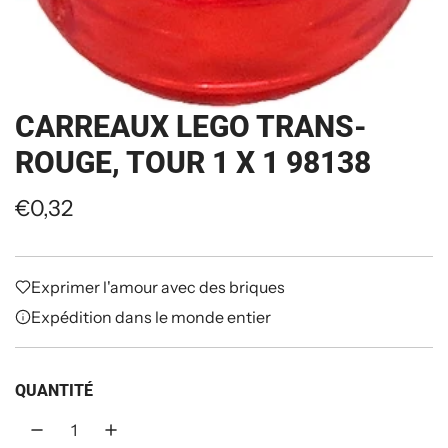
CARREAUX LEGO TRANS-
ROUGE, TOUR 1 X 1 98138
P
€0,32
r
i
Exprimer l'amour avec des briques
x
Expédition dans le monde entier
r
QUANTITÉ
é