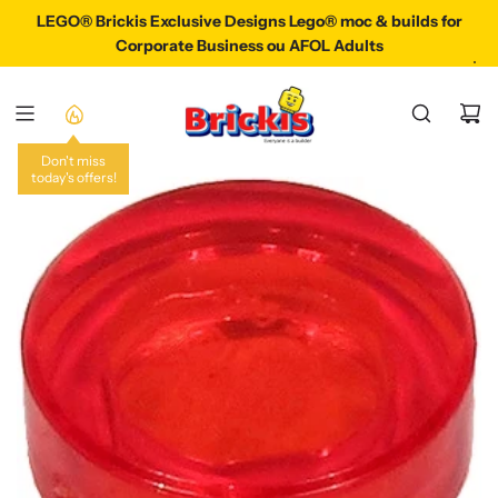
P
LEGO® Brickis Exclusive Designs Lego® moc & builds for
LEGO® Brickis Exclusive Designs Lego® Moc & Build
A
Corporate Business ou AFOL Adults
S
S
E
R
A
Don't miss
today's offers!
U
C
O
N
T
E
N
U