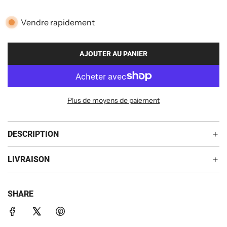
g
u
Vendre rapidement
l
i
AJOUTER AU PANIER
C
H
e
A
r
R
Plus de moyens de paiement
G
E
M
DESCRIPTION
E
N
LIVRAISON
T
.
.
.
SHARE