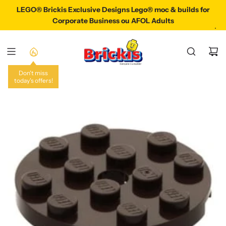
P
LEGO® Brickis Exclusive Designs Lego® moc & builds for
LEGO® Brickis Exclusive Designs Lego® Moc & Build
A
Corporate Business ou AFOL Adults
S
S
E
R
A
Don't miss
today's offers!
U
C
O
N
T
E
N
U