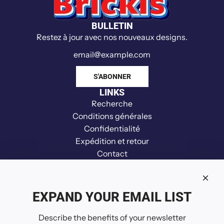
v
e
BULLETIN
c
Restez à jour avec nos nouveaux designs.
b
r
o
S'ABONNER
y
LINKS
e
Recherche
u
Conditions générales
r
Confidentialité
a
Expédition et retour
u
Contact
c
Clause de non-responsabilité
h
Remboursement
a
Your Privacy Choices
EXPAND YOUR EMAIL LIST
r
SUIVEZ-NOUS
i
Describe the benefits of your newsletter
o