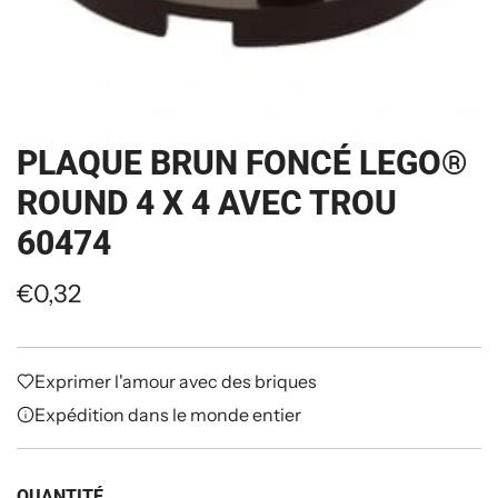
PLAQUE BRUN FONCÉ LEGO®
ROUND 4 X 4 AVEC TROU
60474
P
€0,32
r
i
Exprimer l'amour avec des briques
x
Expédition dans le monde entier
r
QUANTITÉ