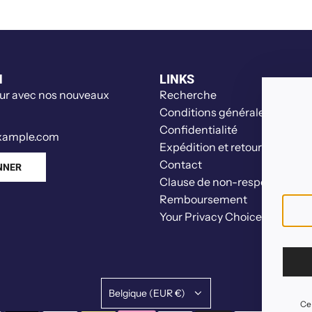
o
L
M
E
a
G
k
O
e
N
LINKS
®
r
our avec nos nouveaux
Recherche
a
a
Conditions générales
v
u
Confidentialité
e
c
Expédition et retour
c
h
Contact
NNER
d
a
Clause de non-responsabilité
e
r
Remboursement
s
i
Your Privacy Choices
f
o
r
t
a
i
s
Belgique (EUR €)
Ce 
e