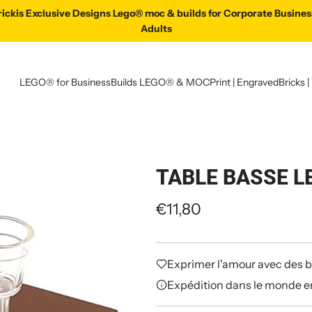
ckis Exclusive Designs Lego® moc & builds for Corporate Busine
LEGO® Brickis Exclusive Designs Lego® Moc & Build
Adults
LEGO® for Business
Builds LEGO® & MOC
Print | Engraved
Bricks |
TABLE BASSE 
P
€11,80
r
i
Exprimer l'amour avec des b
x
Expédition dans le monde e