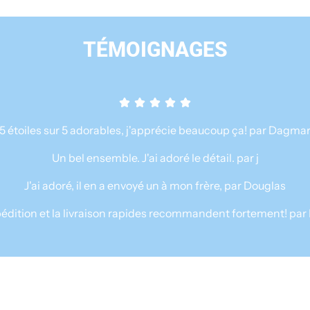
®
l
M
e
o
TÉMOIGNAGES
n
c
d
B
e
a
u
r
s
i
5 étoiles sur 5 adorables, j'apprécie beaucoup ça! par Dagma
e
s
à
Un bel ensemble. J'ai adoré le détail. par j
t
a
J'ai adoré, il en a envoyé un à mon frère, par Douglas
é
E
l
s
pédition et la livraison rapides recommandent fortement! par
a
p
n
r
g
e
e
s
u
s
r