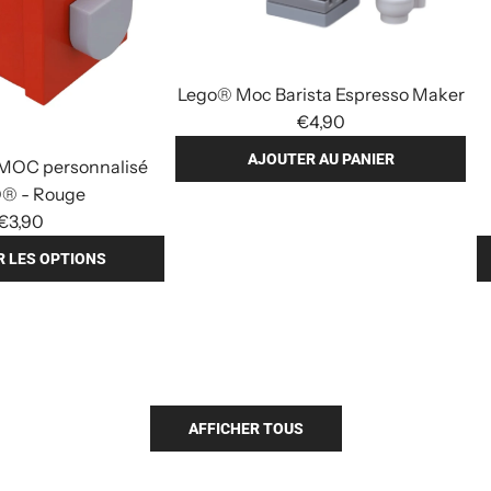
Lego® Moc Barista Espresso Maker
€4,90
AJOUTER AU PANIER
 MOC personnalisé
A
® - Rouge
j
€3,90
o
R LES OPTIONS
u
A
t
j
e
o
r
u
L
t
e
e
AFFICHER TOUS
g
r
o
B