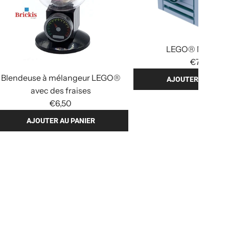
LEGO® Mini Fry
€7,90
Blendeuse à mélangeur LEGO®
AJOUTER AU PANI
avec des fraises
A
€6,50
j
o
AJOUTER AU PANIER
u
t
e
r
L
E
G
O