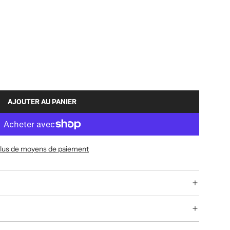
AJOUTER AU PANIER
C
H
A
R
lus de moyens de paiement
G
E
M
E
N
T
.