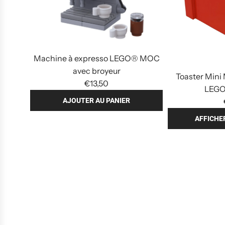
Machine à expresso LEGO® MOC
avec broyeur
Toaster Mini
€13,50
LEGO
AJOUTER AU PANIER
A
AFFICHE
j
o
u
t
e
r
M
a