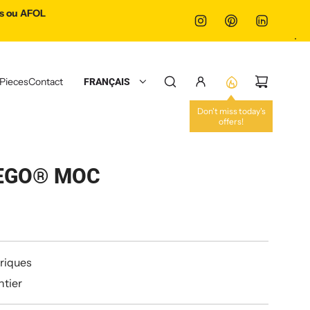
ss ou AFOL
 Pieces
Contact
FRANÇAIS
Don't miss today's
offers!
LEGO® MOC
riques
ntier