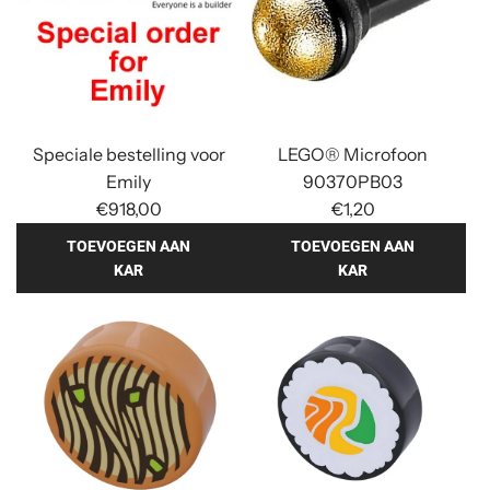
Speciale bestelling voor
LEGO® Microfoon
Emily
90370PB03
€918,00
€1,20
TOEVOEGEN AAN
TOEVOEGEN AAN
KAR
KAR
T
T
o
o
e
e
v
v
o
o
e
e
g
g