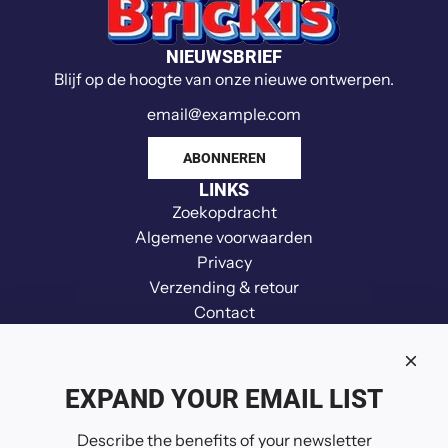
NIEUWSBRIEF
Blijf op de hoogte van onze nieuwe ontwerpen.
ABONNEREN
LINKS
Zoekopdracht
Algemene voorwaarden
Privacy
Verzending & retour
Contact
Vrijwaring
Terugbetaling
Your Privacy Choices
EXPAND YOUR EMAIL LIST
VOLG ONS
Describe the benefits of your newsletter