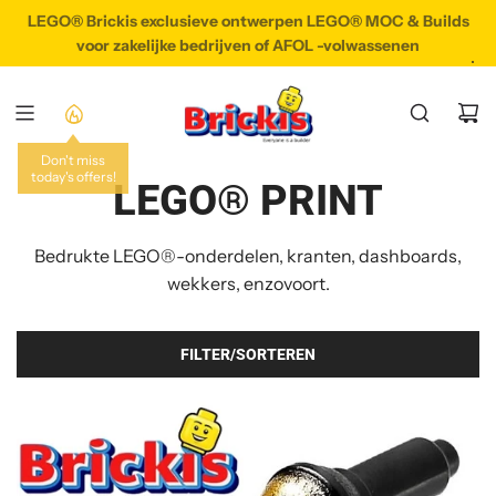
G
LEGO® Brickis exclusieve ontwerpen LEGO® MOC & Builds
LEGO® Brickis exclusieve ontwerpen LEGO® MOC & Builds
A
voor zakelijke bedrijven of AFOL -volwassenen
N
A
A
R
I
N
LEGO® PRINT
H
O
Bedrukte LEGO®-onderdelen, kranten, dashboards,
U
D
wekkers, enzovoort.
FILTER/SORTEREN