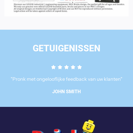
GETUIGENISSEN
"Pronk met ongelooflijke feedback van uw klanten"
JOHN SMITH