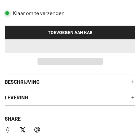
t
i
Klaar om te verzenden
g
e
TOEVOEGEN AAN KAR
L
A
p
D
r
E
N
i
.
j
.
BESCHRIJVING
.
s
LEVERING
SHARE