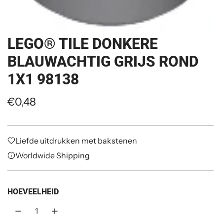
LEGO® TILE DONKERE
BLAUWACHTIG GRIJS ROND
1X1 98138
R
€0,48
e
g
Liefde uitdrukken met bakstenen
e
Worldwide Shipping
l
m
HOEVEELHEID
a