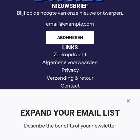
t
NIEUWSBRIEF
s
Blijf op de hoogte van onze nieuwe ontwerpen.
l
i
j
ABONNEREN
p
LINKS
e
Zoekopdracht
r
Algemene voorwaarden
n
Privacy
a
Verzending & retour
a
Contact
r
Vrijwaring
d
Terugbetaling
e
Your Privacy Choices
k
EXPAND YOUR EMAIL LIST
VOLG ONS
a
Describe the benefits of your newsletter
r