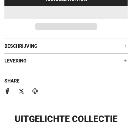
e
L
A
p
D
r
E
N
i
.
j
.
BESCHRIJVING
.
s
LEVERING
SHARE
UITGELICHTE COLLECTIE