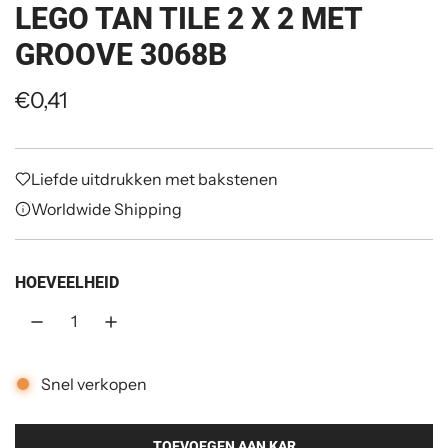
LEGO TAN TILE 2 X 2 MET
GROOVE 3068B
R
€0,41
e
g
Liefde uitdrukken met bakstenen
e
Worldwide Shipping
l
m
HOEVEELHEID
a
t
i
Snel verkopen
g
TOEVOEGEN AAN KAR