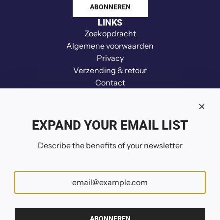
ABONNEREN
p
LINKS
e
Zoekopdracht
r
Algemene voorwaarden
n
Privacy
a
Verzending & retour
a
Contact
r
Vrijwaring
d
Terugbetaling
e
Your Privacy Choices
k
EXPAND YOUR EMAIL LIST
VOLG ONS
a
Describe the benefits of your newsletter
r
België (EUR €)
ABONNEREN