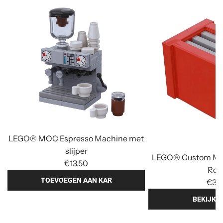
LEGO® MOC Espresso Machine met
slijper
LEGO® Custom Min
€13,50
Roo
TOEVOEGEN AAN KAR
€3,
T
BEKIJK O
o
e